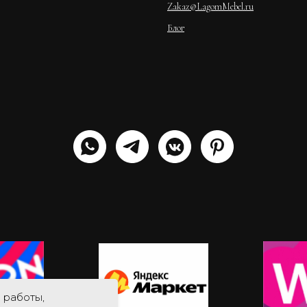
Zakaz@LagomMebel.ru
Блог
 работы,