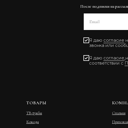
После подписки на рассылку
Я даю
согласие
н
звонка или сооб
Я даю
согласие
н
соответствии с
П
ТОВАРЫ
КОМН
ТВ-тумбы
Спальня
Комоды
Прихожа