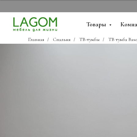
Товары
Комн
Главная
Спальня
ТВ-тумбы
ТВ тумба Base
/
/
/