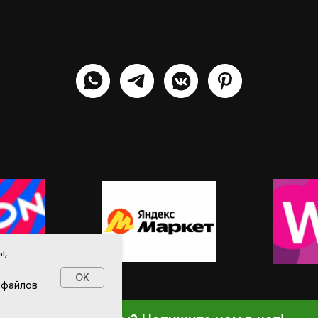
ы,
OK
 файлов