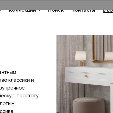
Коллекции
Поиск
Контакты
8 80
гантным
тво классики и
езупречное
ческую простоту
олотым
ссива,