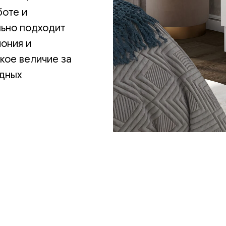
боте и
льно подходит
мония и
кое величие за
одных