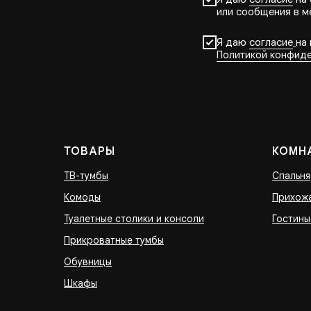
или сообщения в м
Я даю
согласие
на
Политикой конфид
ТОВАРЫ
КОМН
ТВ-тумбы
Спальня
Комоды
Прихож
Туалетные столики и консоли
Гостины
Прикроватные тумбы
Обувницы
Шкафы