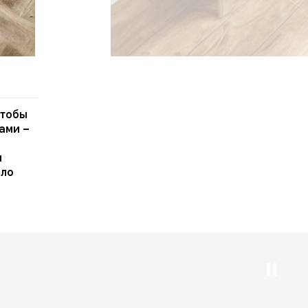
чтобы
ами –
и
ыло