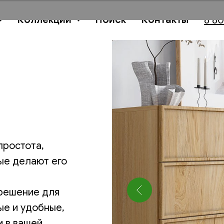
Коллекции
Поиск
Контакты
8 80
простота,
ые делают его
 решение для
ые и удобные,
 в вашей