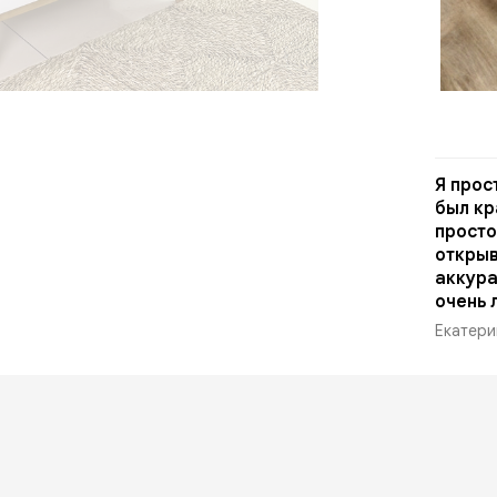
Я прос
был кр
просто
открыв
аккура
очень 
Екатери