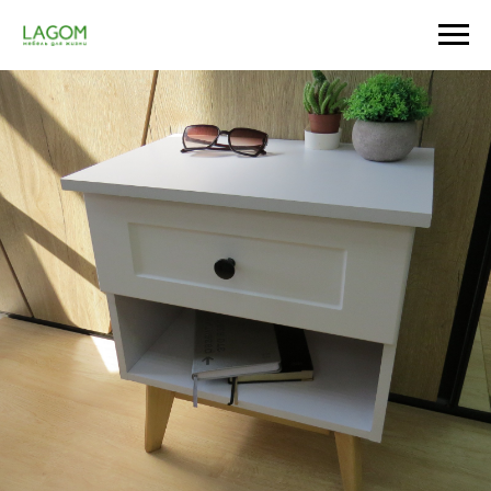
Главная
/
Спальня
/
ТВ-тумбы
/
ТВ тумба Base nature
/
Отзывы