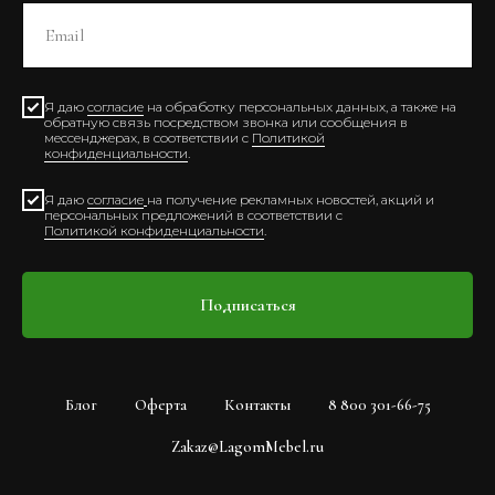
Я даю
согласие
на обработку персональных данных, а также на
обратную связь посредством звонка или сообщения в
мессенджерах, в соответствии с
Политикой
конфиденциальности
.
Я даю
согласие
на получение рекламных новостей, акций и
персональных предложений в соответствии с
Политикой конфиденциальности
.
Подписаться
Блог
Оферта
Контакты
8 800 301-66-75
Zakaz@LagomMebel.ru