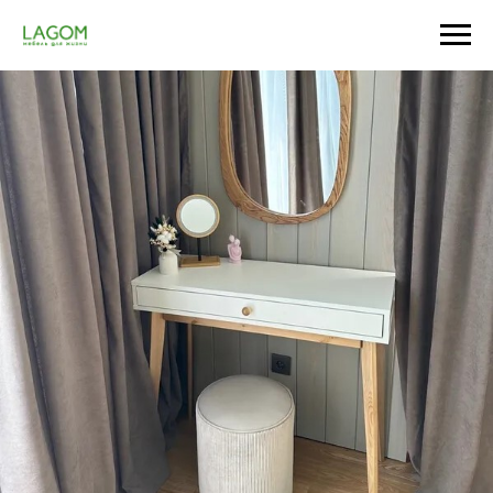
Главная
/
Спальня
/
ТВ-тумбы
/
ТВ тумба Base nature
/
Отзывы