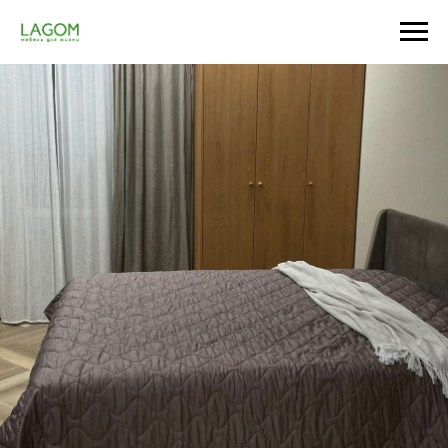
Главная
/
Спальня
/
ТВ-тумбы
/
ТВ тумба Base nature
/
Отзывы