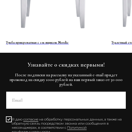
Тумба прикроватная с 1-м ящиком Nordic
Туалетный ст
Узнавайте о скидках первыми!
После подписки на рассылку на указанный e-mail придет
промокод на скидку 1000 рублей на ваш первый заказ от 30 000
рублей.
Я даю
согласие
на обработку персональных данных, а также на
обратную связь посредством звонка или сообщения в
мессенджерах, в соответствии с
Политикой
конфиденциальности
.