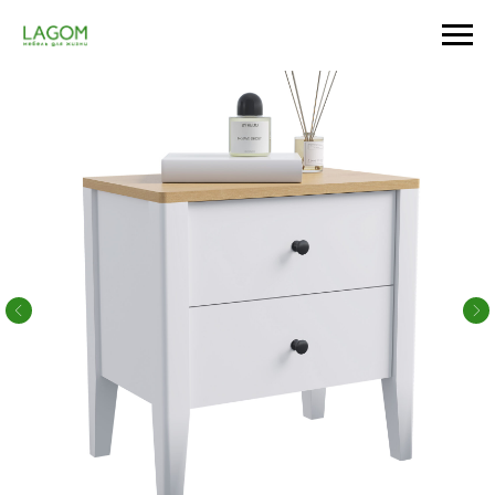
Главная
/
Спальня
/
Прикроватные тумбы
/
Тумба прикроватная с 2-мя ящиками Nordic