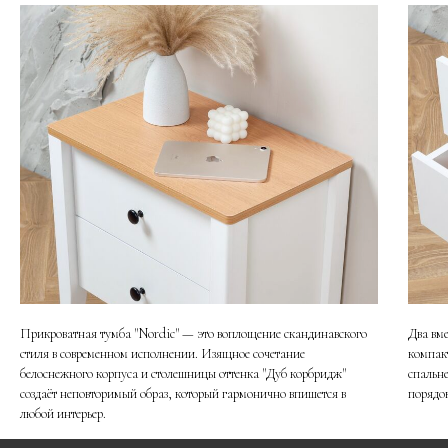
Прикроватная тумба "Nordic" — это воплощение скандинавского
Два вм
стиля в современном исполнении. Изящное сочетание
компак
белоснежного корпуса и столешницы оттенка "Дуб корбридж"
спальн
создаёт неповторимый образ, который гармонично впишется в
порядок
любой интерьер.