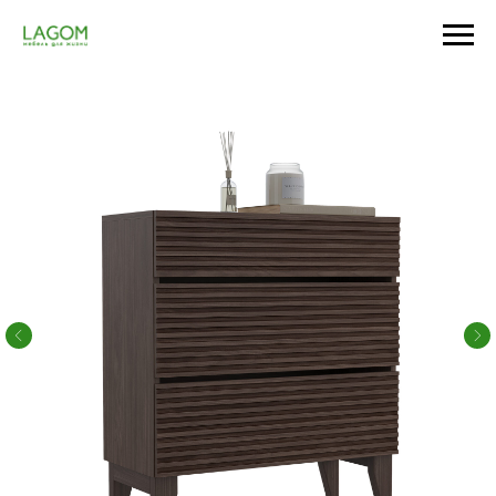
Главная
/
Спальня
/
Комоды
/
Комод с 3-мя ящиками Lines