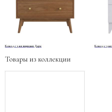
Комод с 3-мя ящиками Дарк
Комод с 3-мя
Товары из коллекции