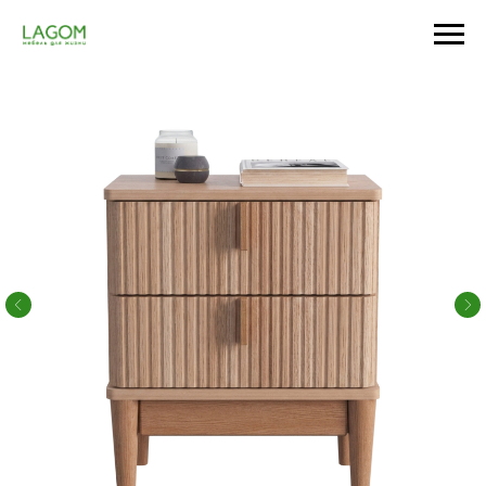
Главная
/
Спальня
/
Прикроватные тумбы
/
Тумба прикроватная с 2-мя ящиками Reiki