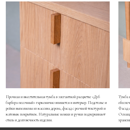
Прочная и вместительная тумба в элегантной расцветке «Дуб
Тумба 
барбера песочный» гармонично впишется в интерьер. Подстолье и
обеспе
рейки выполнены из массива дерева, фасад с реечной текстурой и
Фасад 
матовым покрытием. Натуральные ножки и ручки подчеркивают
Оснаще
стиль и долговечность изделия.
хранен