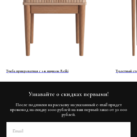
Тумба прикроватная с 1-м ящиком Reiki
Туалетный сто
Узнавайте о скидках первыми!
После подписки на рассылку на указанный e-mail придет
промокод на скидку 1000 рублей на ваш первый заказ от 30 000
рублей.