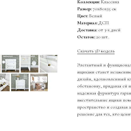
Коллекция:
Классика
Размер:
70х80х35 см
Цвет:
Белый
Материал:
ДСП
Доставка:
от 3-х дней
Остаток:
20 шт.
Скачать 3D модель
Элегантный и функционал
ящиками станет незаменим
дизайн, вдохновленный к
обстановку, придавая ей 
надежная фурнитура гаран
вместительные ящики пом
пространство и создавая 
решение для тех, кто цен