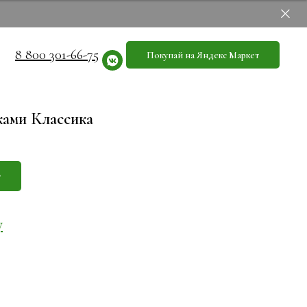
8 800 301-66-75
Покупай на Яндекс Маркет
ками Классика
т
у