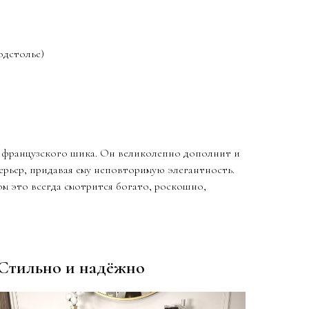
одстолье)
 французского шика. Он великолепно дополнит и
ерьер, придавая ему неповторимую элегантность.
ом это всегда смотрится богато, роскошно,
Стильно и надёжно