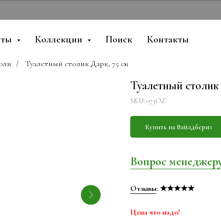
аты
Коллекции
Поиск
Контакты
оли
Туалетный столик Дарк, 75 см
/
Туалетный столик 
SKU:
073OZ
Купить на Вайлдбериз
Вопрос менеджер
Отзывы
: ★★★★★
Цена что надо!