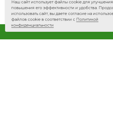
гармоничное сочетание гру
Наш сайт использует файлы cookie для улучшения
повышения его эффективности и удобства. Прод
материалы лофта прекрасн
использовать сайт, вы даете согласие на использ
файлов cookie в соответствии с
Политикой
скандинавского стиля. Пра
конфиденциальности
комфортное жилое пространс
После подписки на рассылку
Я даю
согласие
н
звонка или сооб