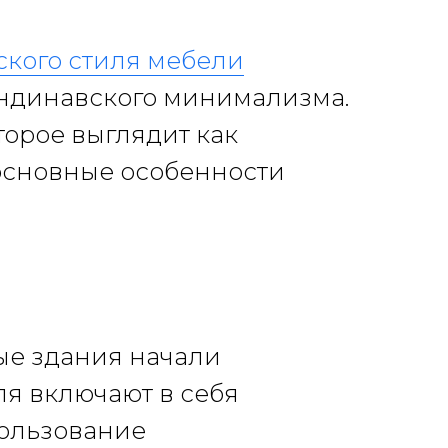
кого стиля мебели
андинавского минимализма.
торое выглядит как
 основные особенности
ые здания начали
я включают в себя
пользование