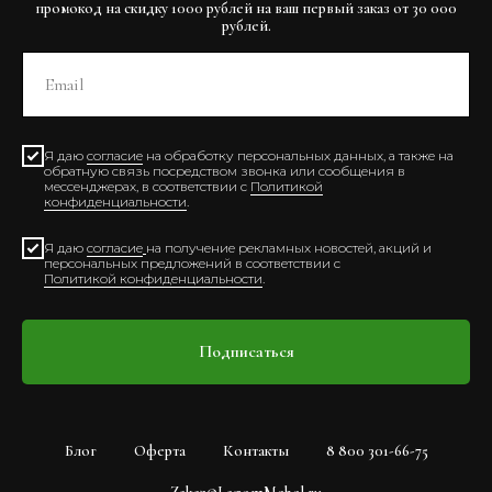
промокод на скидку 1000 рублей на ваш первый заказ от 30 000
рублей.
Я даю
согласие
на обработку персональных данных, а также на
обратную связь посредством звонка или сообщения в
мессенджерах, в соответствии с
Политикой
конфиденциальности
.
Я даю
согласие
на получение рекламных новостей, акций и
персональных предложений в соответствии с
Политикой конфиденциальности
.
Подписаться
Блог
Оферта
Контакты
8 800 301-66-75